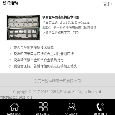
新闻活动
更多+
镁合金半固态压铸技术详解
半固态压铸（Semi-Solid Die Casting,
SSDC）是一种介于液态铸造和固态锻造
之间的先进成形工艺，特别......
镁合金半固态压铸技术详解
锐准精密半固态压铸镁合金对比普通压铸...
锐准精密镁合金和铝合金散热对比
镁合金压铸厂告诉你如何挑选压铸加工钻头?
东莞市锐准精密金属有限公司
Copyright © 2017-2018 锐准精密金属 All Rights Reserved.
粤ICP备2020120224号-2
网站首页
产品展示
公司简介
联系电话